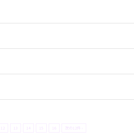
12
13
14
15
16
次の12件 ›