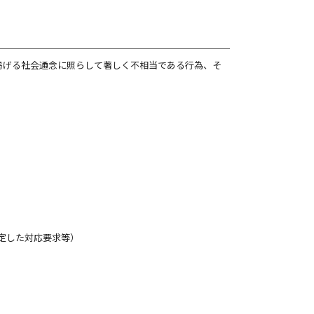
掲げる社会通念に照らして著しく不相当である行為、そ
定した対応要求等）