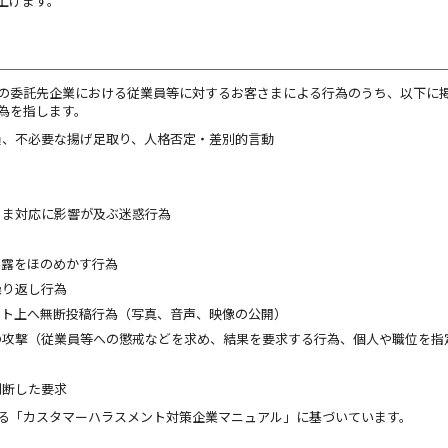
上げます。
の委託先企業における従業員等に対するお客さまによる行為のうち、以下に
為を指します。
損、不必要な揚げ足取り、人格否定・差別的言動
さま対応に影響が及ぶ迷惑行為
暴露をほのめかす行為
繰り返し行為
ット上へ無断投稿行為（写真、音声、映像の公開）
の攻撃（従業員等への懲戒などを求め、結果を要求する行為、個人や職位を指
判断した要求
る「カスタマーハラスメント対策企業マニュアル」に基づいています。