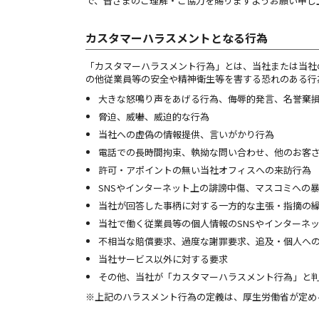
で、皆さまのご理解・ご協力を賜りますようお願い申し
カスタマーハラスメントとなる行為
「カスタマーハラスメント行為」とは、当社または当社
の他従業員等の安全や精神衛生等を害する恐れのある行
大きな怒鳴り声をあげる行為、侮辱的発言、名誉棄
脅迫、威嚇、威迫的な行為
当社への虚偽の情報提供、言いがかり行為
電話での長時間拘束、執拗な問い合わせ、他のお客
許可・アポイントの無い当社オフィスへの来訪行為
SNSやインターネット上の誹謗中傷、マスコミへの
当社が回答した事柄に対する一方的な主張・指摘の
当社で働く従業員等の個人情報のSNSやインターネ
不相当な賠償要求、過度な謝罪要求、追及・個人へ
当社サービス以外に対する要求
その他、当社が「カスタマーハラスメント行為」と
※上記のハラスメント行為の定義は、厚生労働省が定め