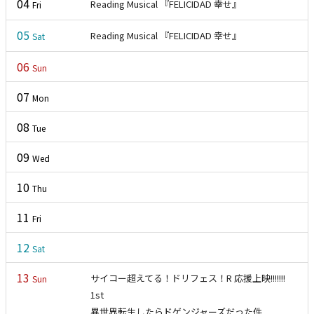
04
Reading Musical 『FELICIDAD 幸せ』
Fri
L
05
Reading Musical 『FELICIDAD 幸せ』
Sat
06
Sun
07
Mon
08
Tue
09
Wed
10
Thu
11
Fri
12
Sat
13
サイコー超えてる！ドリフェス！R 応援上映!!!!!!!
Sun
1st
異世界転生したらドゲンジャーズだった件