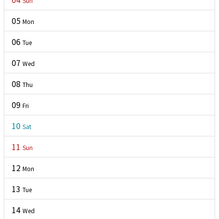
Sun
L
05
Mon
06
Tue
07
Wed
08
Thu
09
Fri
10
Sat
11
Sun
12
Mon
13
Tue
14
Wed