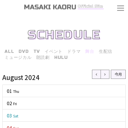
SCHEDULE
ALL
DVD
TV
イベント
ドラマ
舞台
生配信
ミュージカル
朗読劇
HULU
今月
August 2024
01
Thu
02
Fri
03
Sat
J
04