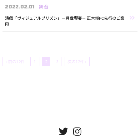
2022.02.01
舞台
演戯「ヴィジュアルプリズン」－月世饗宴－ 正木郁FC先行のご案
内
MEMBER MENU
‹ 前の12件
1
2
3
次の12件 ›