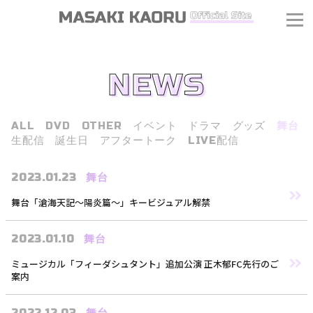
NEWS
ALL
DVD
OTHER
イベント
ドラマ
グッズ
舞台
生配信
誕生日
アフタートーク
LIVE配信
2023.01.23
舞台
舞台「滄海天記～陽炎篇～」キービジュアル解禁
2023.01.10
舞台
ミュージカル「フィーダシュタント」追加公演 正木郁FC先行のご
案内
J