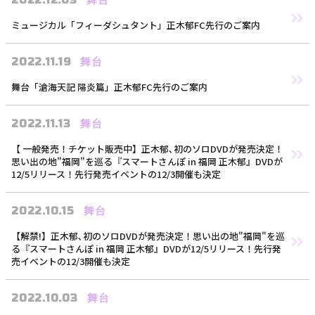
2022.12.03
舞台
L
ミュージカル「フィーダシュタント」正木郁FC先行のご案内
2022.11.19
舞台
舞台「滄海天記 陽炎篇」正木郁FC先行のご案内
2022.11.13
舞台
【 一般発売！チケット販売中】正木郁､初のソロDVDが発売決定！
思い出の地"福岡"を巡る『スマートさんぽ in 福岡 正木郁』DVDが
12/5リリース！先行発売イベントの12/3開催も決定
2022.10.15
舞台
【解禁!】正木郁､初のソロDVDが発売決定！思い出の地"福岡"を巡
る『スマートさんぽ in 福岡 正木郁』DVDが12/5リリース！先行発
売イベントの12/3開催も決定
2022.10.03
舞台