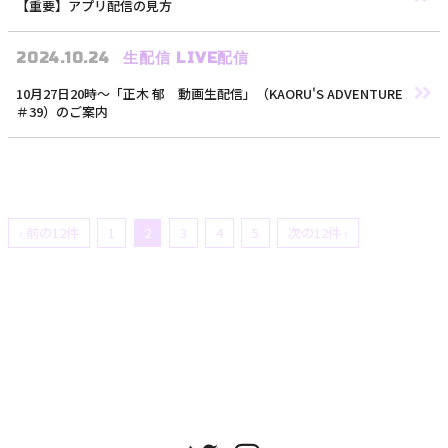
【重要】アプリ配信の見方
2024.10.24
生配信
LIVE配信
10月27日20時〜「正木 郁 動画生配信」（KAORU'S ADVENTURE
＃39）のご案内
MEMBER MENU
‹ 前の12件
1
2
3
4
5
次の12件 ›