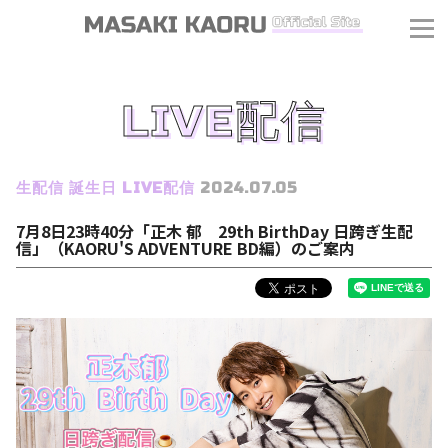
LIVE配信
生配信
誕生日
LIVE配信
2024.07.05
7月8日23時40分「正木 郁 29th BirthDay 日跨ぎ生配
信」（KAORU'S ADVENTURE BD編）のご案内
J