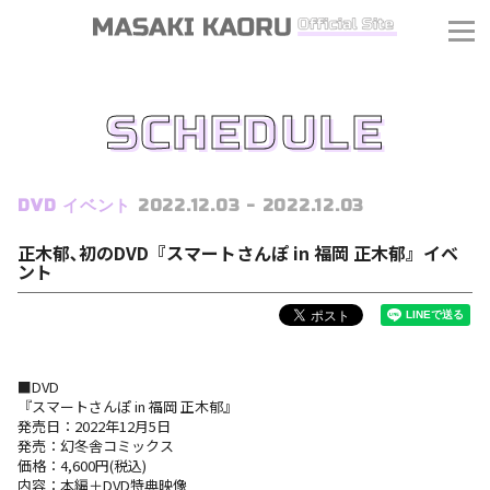
SCHEDULE
DVD
イベント
2022.12.03 - 2022.12.03
正木郁､初のDVD『スマートさんぽ in 福岡 正木郁』イベ
ント
■DVD
『スマートさんぽ in 福岡 正木郁』
発売日：2022年12月5日
発売：幻冬舎コミックス
価格：4,600円(税込)
J
内容：本編＋DVD特典映像