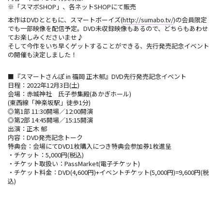
※「スマボSHOP」、各ネットSHOPにて販売
L
本作はDVDとともに、スマートボーイズ(
http://sumabo.tv/
)の会員限定
でも一部映像を配信予定。DVD未収録映像もあるので、どちらもあわせ
てお楽しみくださいませ♪
そして今作をいち早くゲットすることができる、先行発売記念イベント
の開催も決定しました！
■『スマートさんぽ in 福岡 正木郁』DVD先行発売記念イベント
日程：2022年12月3日(土)
会場：赤城神社 氏子参集殿(あかぎホール)
(東西線「神楽坂駅」徒歩1分)
◎第1部 11:30開場／12:00開演
◎第2部 14:45開場／15:15開演
出演：正木 郁
内容：DVD発売記念トーク
特典会：会場にてDVD1枚購入につき特典会参加券1枚進呈
・チケット：5,000円(税込)
・チケット取扱い：PassMarket(電子チケット)
・チケット料金：DVD(4,600円)+イベントチケット(5,000円)=9,600円(税
込)