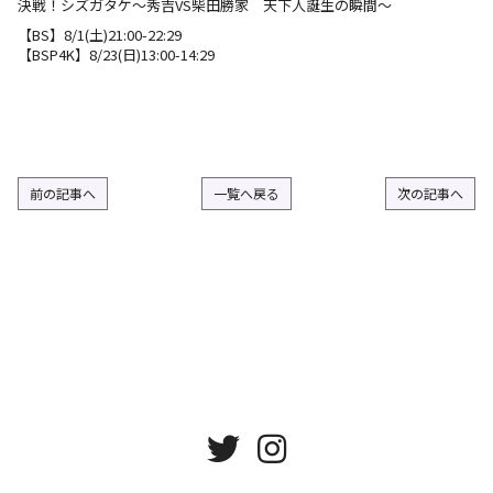
決戦！シズガタケ〜秀吉VS柴田勝家 天下人誕生の瞬間〜
L
【BS】8/1(土)21:00-22:29
【BSP4K】8/23(日)13:00-14:29
前の記事へ
一覧へ戻る
次の記事へ