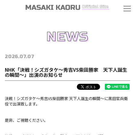
NEWS
2026.07.07
NHK「決戦！シズガタケ〜秀吉VS柴田勝家 天下人誕生
の瞬間〜」出演のお知らせ
決戦！シズガタケ〜秀吉VS柴田勝家 天下人誕生の瞬間〜に黒田官兵衛
役で出演致します。
是非、ご視聴ください。
J