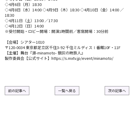
◇4月6日（月）18:30
L
◇4月8日（水）14:00 ◇4月9日（木）18:30 ◇4月10日（金）14:00 ／
18:30
◇4月11日（土）13:00 ／17:30
◇4月12日（日）14:00
※受付開始・ロビー開場：開演1時間前／客席開場：30分前
【会場】シアター1010
〒120-0034 東京都足立区千住3-92 千住ミルディスⅠ番館10F・11F
【主催】舞台『源-minamoto- 銀灰の時旅人』
製作委員会【公式サイト】https://s.mxtv.jp/event/minamoto/
前の記事へ
一覧へ戻る
次の記事へ