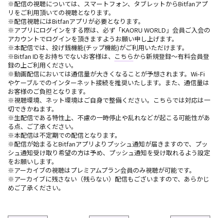
※配信の視聴については、スマートフォン、タブレットからBitfanアプ
リをご利用頂いての視聴となります。
※配信視聴にはBitfanアプリが必要となります。
※アプリにログインをする際は、必ず「KAORU WORLD」会員ご入会の
アカウントでログインを頂きますようお願い申し上げます。
※本配信では、投げ銭機能(チップ機能)がご利用いただけます。
※Bitfan IDをお持ちでないお客様は、
こちら
から新規登録〜有料会員登
録の上ご利用ください。
※動画配信においては通信量が大きくなることが予想されます。Wi-Fi
やケーブルでのインターネット接続を推奨いたします。また、通信量は
お客様のご負担となります。
※視聴環境、ネット環境はご自身で整備ください。こちらでは対応は一
切できかねます。
※生配信である特性上、不慮の一時停止や乱れなどが起こる可能性があ
る点、ご了承ください。
※本配信は不定期での配信となります。
※配信が始まるとBitfanアプリよりプッシュ通知が届きますので、プッ
シュ通知受け取り希望の方は予め、プッシュ通知を受け取れるよう設定
をお願いします。
※アーカイブの視聴はプレミアムプラン会員のみ視聴が可能です。
※アーカイブに残さない（残らない）配信もございますので、あらかじ
めご了承ください。